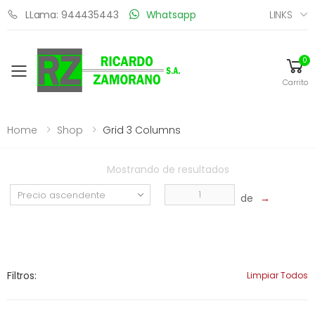
LINKS
LLama: 944435443
Whatsapp
0
Toggle mobile menu
Carrito
Home
Shop
Grid 3 Columns
Mostrando
de
resultados
de
→
Filtros:
Limpiar Todos