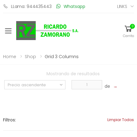
LINKS
LLama: 944435443
Whatsapp
0
Toggle mobile menu
Carrito
Home
Shop
Grid 3 Columns
Mostrando
de
resultados
de
→
Filtros:
Limpiar Todos