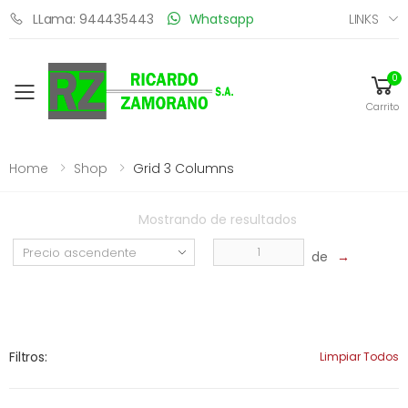
LINKS
LLama: 944435443
Whatsapp
0
Toggle mobile menu
Carrito
Home
Shop
Grid 3 Columns
Mostrando
de
resultados
de
→
Filtros:
Limpiar Todos