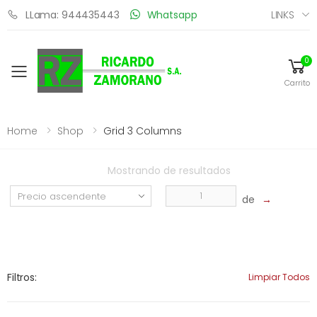
LINKS
LLama: 944435443
Whatsapp
0
Toggle mobile menu
Carrito
Home
Shop
Grid 3 Columns
Mostrando
de
resultados
de
→
Filtros:
Limpiar Todos