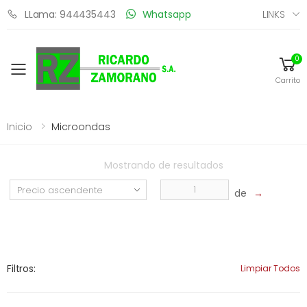
LINKS
LLama: 944435443
Whatsapp
0
Toggle mobile menu
Carrito
Inicio
Microondas
Mostrando
de
resultados
de
→
Filtros:
Limpiar Todos